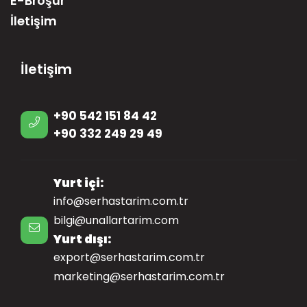
E-Broşür
İletişim
İletişim
+90 542 151 84 42
+90 332 249 29 49
Yurt içi:
info@serhastarim.com.tr
bilgi@unallartarim.com
Yurt dışı:
export@serhastarim.com.tr
marketing@serhastarim.com.tr