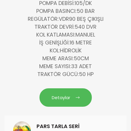
POMPA DEBISI:105/DK
POMPA BASINCI:50 BAR
REGÜLATÖR:VDR90 BEŞ ÇIKIŞLI
TRAKTÖR DEVRI:540 DVR
KOL KATLAMASI:MANUEL
İŞ GENIŞLIĞI:16 METRE
KOL:HİDROLİK
MEME ARASI:50CM
MEME SAYISI:33 ADET
TRAKTÖR GÜCÜ:50 HP
Detaylar
PARS TARLA SERİ