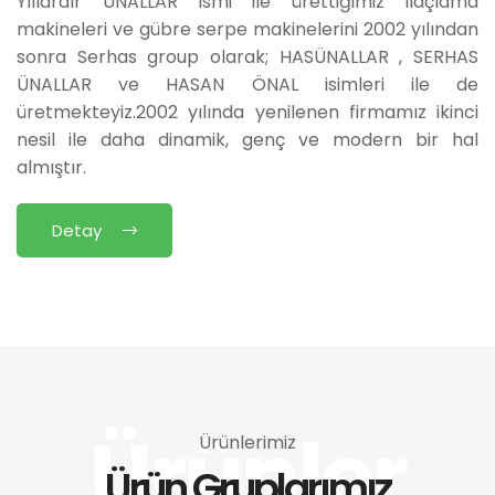
Yıllardır ÜNALLAR ismi ile ürettiğimiz ilaçlama
makineleri ve gübre serpe makinelerini 2002 yılından
sonra Serhas group olarak; HASÜNALLAR , SERHAS
ÜNALLAR ve HASAN ÖNAL isimleri ile de
üretmekteyiz.2002 yılında yenilenen firmamız ikinci
nesil ile daha dinamik, genç ve modern bir hal
almıştır.
Detay
Ürünler
Ürünlerimiz
Ürün Gruplarımız